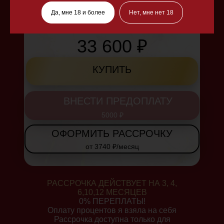
ДОСТУП 12 МЕСЯЦЕВ
Да, мне 18 и более
Нет, мне нет 18
78 000₽
44 900 ₽
33 600 ₽
КУПИТЬ
ВНЕСТИ ПРЕДОПЛАТУ
5000 ₽
ОФОРМИТЬ РАССРОЧКУ
от 3740 ₽/месяц
РАССРОЧКА ДЕЙСТВУЕТ НА 3, 4,
6,10,12 МЕСЯЦЕВ
0% ПЕРЕПЛАТЫ!
Оплату процентов я взяла на себя
Рассрочка доступна только для